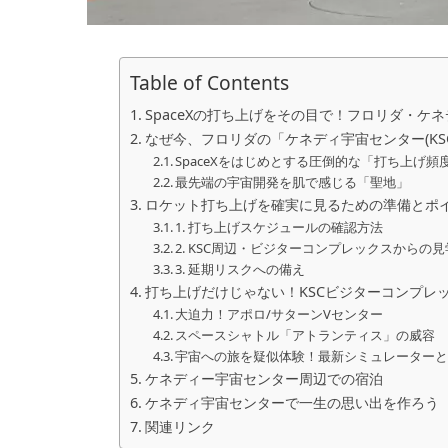
Table of Contents
SpaceXの打ち上げをその目で！フロリダ・
なぜ今、フロリダの「ケネディ宇宙センター(KS
SpaceXをはじめとする圧倒的な「打ち上げ頻
最先端の宇宙開発を肌で感じる「聖地」
ロケット打ち上げを確実に見るための準備とポ
1. 打ち上げスケジュールの確認方法
2. KSC周辺・ビジターコンプレックスからの
3. 延期リスクへの備え
打ち上げだけじゃない！KSCビジターコンプレ
大迫力！アポロ/サターンVセンター
スペースシャトル「アトランティス」の威容
宇宙への旅を疑似体験！最新シミュレーター
ケネディー宇宙センター周辺での宿泊
ケネディ宇宙センターで一生の思い出を作ろう
関連リンク