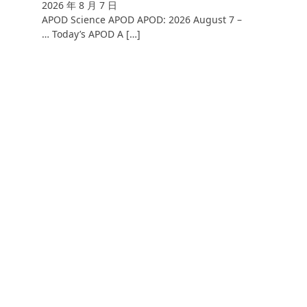
2026 年 8 月 7 日
APOD Science APOD APOD: 2026 August 7 –
… Today’s APOD A […]