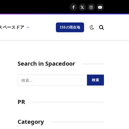
Facebook
X
Instagram
YouTube
(Twitter)
スペースドア
ISSの現在地
Search in Spacedoor
PR
Category