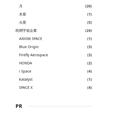
月
(20)
木星
(1)
火星
(5)
民間宇宙企業
(24)
AXIOM SPACE
(1)
Blue Origin
(3)
Firefly Aerospace
(3)
HONDA
(2)
i Space
(4)
Katalyst
(1)
SPACE X
(4)
PR