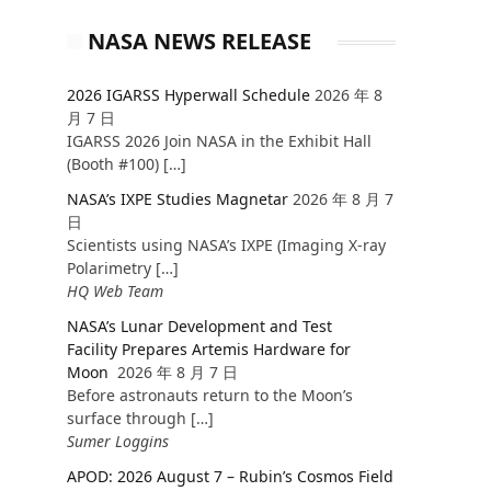
NASA NEWS RELEASE
2026 IGARSS Hyperwall Schedule
2026 年 8
月 7 日
IGARSS 2026 Join NASA in the Exhibit Hall
(Booth #100) […]
NASA’s IXPE Studies Magnetar
2026 年 8 月 7
日
Scientists using NASA’s IXPE (Imaging X-ray
Polarimetry […]
HQ Web Team
NASA’s Lunar Development and Test
Facility Prepares Artemis Hardware for
Moon
2026 年 8 月 7 日
Before astronauts return to the Moon’s
surface through […]
Sumer Loggins
APOD: 2026 August 7 – Rubin’s Cosmos Field