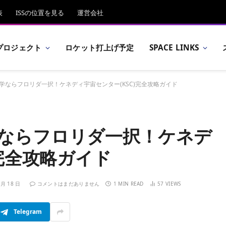
表
ISSの位置を見る
運営会社
プロジェクト
ロケット打上げ予定
SPACE LINKS
学ならフロリダ一択！ケネディ宇宙センター(KSC)完全攻略ガイド
ならフロリダ一択！ケネデ
)完全攻略ガイド
 月 18 日
コメントはまだありません
1 MIN READ
57
VIEWS
Telegram