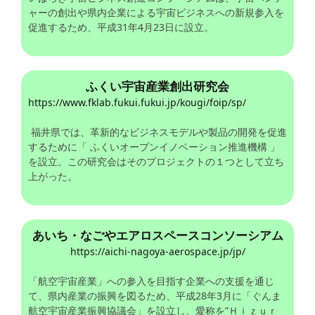
ャーの創出や県内企業による宇宙ビジネスへの新規参入を
促進するため、平成31年4月23日に設立。
ふくい宇宙産業創出研究会
https://www.fklab.fukui.fukui.jp/kougi/foip/sp/
福井県では、革新的なビジネスモデルや製品の開発を促進
するために「 ふくいオープンイノベーション推進機構 」
を設立。この研究会はそのプロジェクトの１つとして立ち
上がった。
あいち・なごやエアロスペースコンソーシアム
https://aichi-nagoya-aerospace.jp/jp/
「航空宇宙産業」への参入を目指す企業への支援を通じ
て、県内産業の振興を図るため、平成28年3月に「ぐんま
航空宇宙産業振興協議会」を設立し、愛称を”Ｈｉｚｕｒ