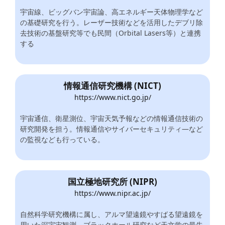
宇宙線、ビッグバン宇宙論、高エネルギー天体物理学など
の基礎研究を行う。レーザー技術などを活用したデブリ除
去技術の基盤研究等でも民間（Orbital Lasers等）と連携
する
情報通信研究機構 (NICT)
https://www.nict.go.jp/
宇宙通信、衛星測位、宇宙天気予報などの情報通信技術の
研究開発を担う。情報通信やサイバーセキュリティ―など
の監視なども行っている。
国立極地研究所 (NIPR)
https://www.nipr.ac.jp/
自然科学研究機構に属し、アルマ望遠鏡やすばる望遠鏡を
用いた深宇宙観測、ブラックホール研究など天文学の最先