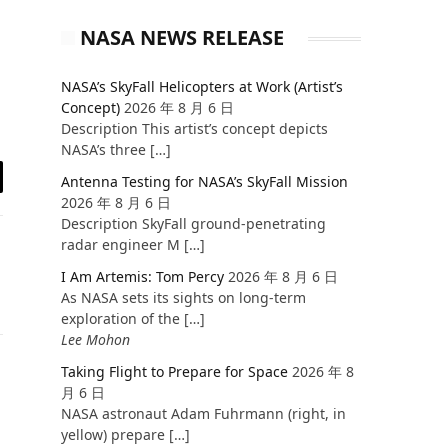
NASA NEWS RELEASE
NASA’s SkyFall Helicopters at Work (Artist’s
Concept)
2026 年 8 月 6 日
Description This artist’s concept depicts
NASA’s three […]
Antenna Testing for NASA’s SkyFall Mission
il
2026 年 8 月 6 日
Description SkyFall ground-penetrating
radar engineer M […]
I Am Artemis: Tom Percy
2026 年 8 月 6 日
As NASA sets its sights on long-term
exploration of the […]
Lee Mohon
Taking Flight to Prepare for Space
2026 年 8
Website
月 6 日
NASA astronaut Adam Fuhrmann (right, in
yellow) prepare […]