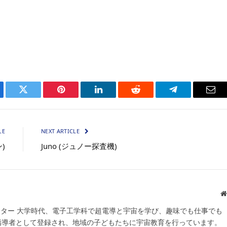
）
ebook
Twitter
Pinterest
LinkedIn
Reddit
Telegram
Ema
LE
NEXT ARTICLE
ン)
Juno (ジュノー探査機)
スター 大学時代、電子工学科で超電導と宇宙を学び、趣味でも仕事でも
宙指導者として登録され、地域の子どもたちに宇宙教育を行っています。