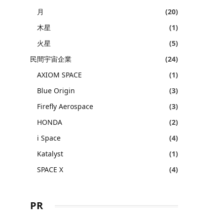
月
(20)
木星
(1)
火星
(5)
民間宇宙企業
(24)
AXIOM SPACE
(1)
Blue Origin
(3)
Firefly Aerospace
(3)
HONDA
(2)
i Space
(4)
Katalyst
(1)
SPACE X
(4)
PR