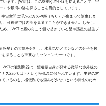
ています。JWSTは、この微弱な赤外線を捉えることで、宇
ー）や銀河の姿を探ることを目的としています。
、宇宙空間に浮かぶガスや塵（ちり）が集まって誕生しま
り、可視光では内部を見通すことができません。しかし、
ため、JWSTは塵の向こう側で起きている星や惑星の誕生プ
る惑星）の大気を分析し、水蒸気やメタンなどの分子を検
かを探ることも重要なミッションの一つです。
JWSTの観測機器は、望遠鏡自身が発する微弱な赤外線の
ナス220℃以下という極低温に保たれています。主鏡の材
れているのも、極低温でも歪みが少ないという特性のため