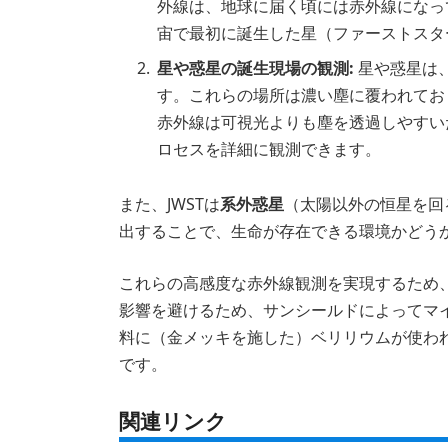
外線は、地球に届く頃には赤外線になっ
宙で最初に誕生した星（ファーストスタ
星や惑星の誕生現場の観測:
星や惑星は
す。これらの場所は濃い塵に覆われてお
赤外線は可視光よりも塵を透過しやすい
ロセスを詳細に観測できます。
また、JWSTは
系外惑星
（太陽以外の恒星を回
出することで、生命が存在できる環境かどう
これらの高感度な赤外線観測を実現するため、
影響を避けるため、サンシールドによってマイ
料に（金メッキを施した）ベリリウムが使わ
です。
関連リンク