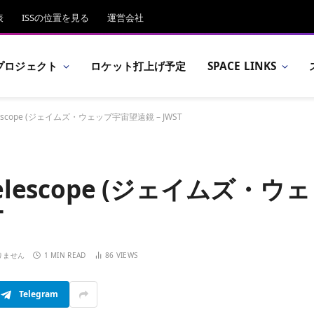
表
ISSの位置を見る
運営会社
プロジェクト
ロケット打上げ予定
SPACE LINKS
 Telescope (ジェイムズ・ウェッブ宇宙望遠鏡 – JWST
 Telescope (ジェイムズ・ウェ
T
りません
1 MIN READ
86
VIEWS
Telegram