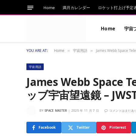
Home
満月カレンダー
ロケット打上げ予定
Home
宇宙
YOU ARE AT:
Home
宇宙用語
James Webb Space
»
»
宇宙用語
James Webb Space
ッブ宇宙望遠鏡 – JWS
BY
SPACE MASTER
2025 年 11 月 7 日
コメントはまだあ
Facebook
Twitter
Pinterest