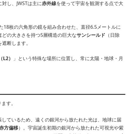
対し、JWSTは主に
赤外線
を使って宇宙を観測する点で大
た18枚の六角形の鏡を組み合わせた、直径6.5メートルに
ほどの大きさを持つ5層構造の巨大な
サンシールド
（日除
を遮断します。
L2）
」という特殊な場所に位置し、常に太陽・地球・月
ります。
張しているため、遠くの銀河から放たれた光は、地球に届
赤方偏移
）。宇宙誕生初期の銀河から放たれた可視光や紫