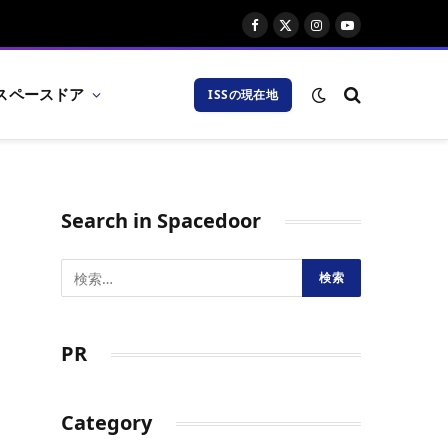
Facebook
X
Instagram
YouTube
(Twitter)
スペースドア
ISSの現在地
Search in Spacedoor
PR
Category