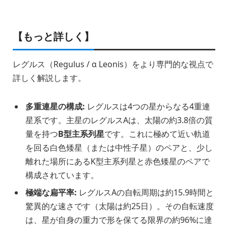
【もっと詳しく】
レグルス（Regulus / α Leonis）をより専門的な視点で
詳しく解説します。
多重連星の構成:
レグルスは4つの星からなる4重連
星系です。主星のレグルスAは、太陽の約3.8倍の質
量を持つ
B型主系列星
です。これに極めて近い軌道
を回る白色矮星（または中性子星）のペアと、少し
離れた場所にあるK型主系列星と赤色矮星のペアで
構成されています。
極端な扁平率:
レグルスAの自転周期は約15.9時間と
驚異的な速さです（太陽は約25日）。その自転速度
は、星が自身の重力で形を保てる限界の約96%に達