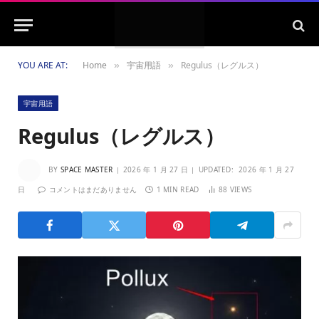
YOU ARE AT:
Home
宇宙用語
Regulus（レグルス）
»
»
宇宙用語
Regulus（レグルス）
BY
SPACE MASTER
2026 年 1 月 27 日
UPDATED:
2026 年 1 月 27
日
コメントはまだありません
1 MIN READ
88
VIEWS