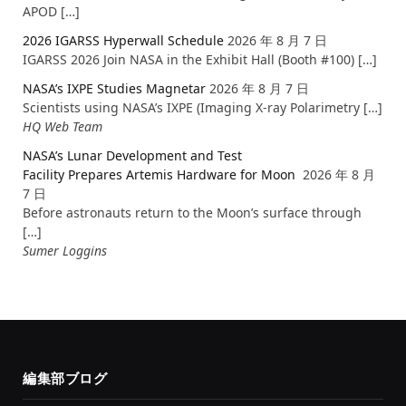
APOD […]
2026 IGARSS Hyperwall Schedule
2026 年 8 月 7 日
IGARSS 2026 Join NASA in the Exhibit Hall (Booth #100) […]
NASA’s IXPE Studies Magnetar
2026 年 8 月 7 日
Scientists using NASA’s IXPE (Imaging X-ray Polarimetry […]
HQ Web Team
NASA’s Lunar Development and Test
Facility Prepares Artemis Hardware for Moon
2026 年 8 月
7 日
Before astronauts return to the Moon’s surface through
[…]
Sumer Loggins
編集部ブログ