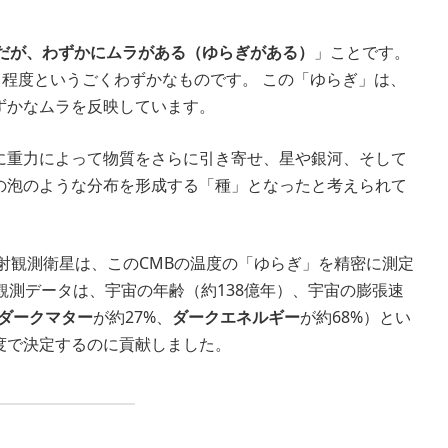
だが、わずかにムラがある（ゆらぎがある）
」ことです。
1程度というごくわずかなものです。 この「ゆらぎ」は、
ずかなムラを反映しています。
に重力によって物質をさらに引き寄せ、星や銀河、そして
の泡のような分布を形成する「種」となったと考えられて
射観測衛星は、このCMBの温度の「ゆらぎ」を精密に測定
の観測データは、宇宙の年齢（約138億年）、宇宙の膨張速
ダークマター
が約27%、
ダークエネルギー
が約68%）とい
度で決定するのに貢献しました。