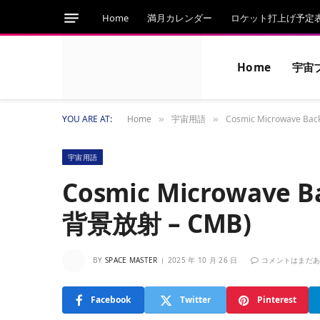
Home
満月カレンダー
ロケット打上げ予定
Home
宇宙
YOU ARE AT:
Home
宇宙用語
Cosmic Microwave 
»
»
宇宙用語
Cosmic Microwave
背景放射 – CMB)
BY
SPACE MASTER
2025 年 10 月 26 日
コメントはまだ
Facebook
Twitter
Pinterest