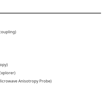
coupling)
ropy)
xplorer)
Microwave Anisotropy Probe)