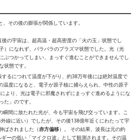
と、その後の膨張が関係しています。
直後の宇宙は、超高温・超高密度の「火の玉」状態でし
子）になれず、バラバラのプラズマ状態でした。光（光
にぶつかってしまい、まっすぐ進むことができませんでし
な状態です。
張するにつれて温度が下がり、約38万年後には絶対温度で
した。この温度になると、電子が原子核に捕らえられ、中性の原子
れにより、光は電子に邪魔されずにまっすぐ進めるようにな
った」のです。
の瞬間に放たれた光が、今も宇宙を飛び交っています。こ
（赤外線に近い）でしたが、その後138億年近くにわたって宇
伸ばされました（
赤方偏移
）。 その結果、波長は元の約
ネルギーの低い「マイクロ波」として観測されます。その温