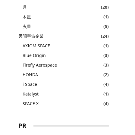
月
(20)
木星
(1)
火星
(5)
民間宇宙企業
(24)
AXIOM SPACE
(1)
Blue Origin
(3)
Firefly Aerospace
(3)
HONDA
(2)
i Space
(4)
Katalyst
(1)
SPACE X
(4)
PR