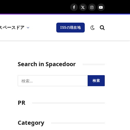
Facebook
X
Instagram
YouTube
(Twitter)
スペースドア
ISSの現在地
Search in Spacedoor
PR
Category