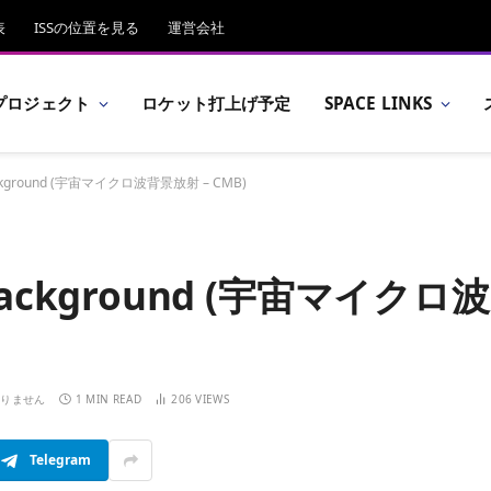
表
ISSの位置を見る
運営会社
プロジェクト
ロケット打上げ予定
SPACE LINKS
Background (宇宙マイクロ波背景放射 – CMB)
 Background (宇宙マイクロ波
ありません
1 MIN READ
206
VIEWS
Telegram