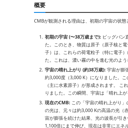
概要
CMBが観測される理由は、初期の宇宙の状態
初期の宇宙 (〜38万歳まで):
ビッグバン
た。このとき、物質は原子（原子核と電
子）は、これらの荷電粒子（特に電子）
た。これは、濃い霧の中を進む光のよう
宇宙の晴れ上がり (約38万歳):
宇宙が膨
約3,000度（3,000 K）になりま
（主に水素原子）が形成されます。 こ
りました。この瞬間、宇宙は「晴れ上が
現在のCMB:
この「宇宙の晴れ上がり」
の光は、元々は約3,000 Kの高温の光
宙が膨張を続けた結果、光の波長が引き
1,100倍にまで伸び、現在は非常にエ