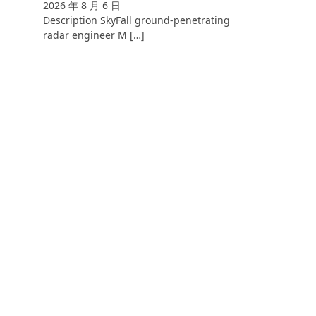
2026 年 8 月 6 日
Description SkyFall ground-penetrating
radar engineer M […]