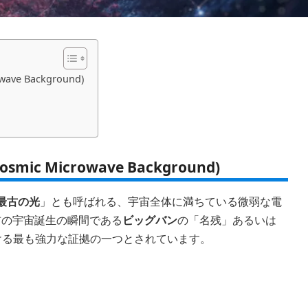
e Background)
c Microwave Background)
最古の光
」とも呼ばれる、宇宙全体に満ちている微弱な電
前の宇宙誕生の瞬間である
ビッグバン
の「名残」あるいは
ける最も強力な証拠の一つとされています。