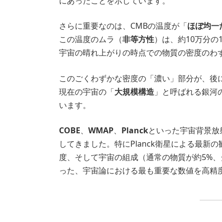
にあったことを示しています。
さらに重要なのは、CMBの温度が「
ほぼ均一
この温度のムラ（
非等方性
）は、約10万分の
宇宙の晴れ上がりの時点での物質の密度のわ
このごくわずかな密度の「濃い」部分が、後
現在の宇宙の「
大規模構造
」と呼ばれる銀河
います。
COBE
、
WMAP
、
Planck
といった宇宙背景放
してきました。特にPlanck衛星による最新
度、そして宇宙の組成（通常の物質が約5%、
った、宇宙論における最も重要な数値を高精