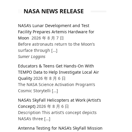
NASA NEWS RELEASE
NASA’s Lunar Development and Test
Facility Prepares Artemis Hardware for
Moon
2026 年 8 月 7 日
Before astronauts return to the Moon’s
surface through […]
Sumer Loggins
Educators & Teens Get Hands-On With
TEMPO Data to Help Investigate Local Air
Quality
2026 年 8 月 6 日
The NASA Science Activation Program’s
Cosmic Storytelli […]
NASA’s SkyFall Helicopters at Work (Artist’s
Concept)
2026 年 8 月 6 日
Description This artist’s concept depicts
NASA’s three […]
Antenna Testing for NASA’s SkyFall Mission