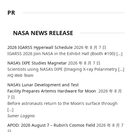
PR
NASA NEWS RELEASE
2026 IGARSS Hyperwall Schedule
2026 年 8 月 7 日
IGARSS 2026 Join NASA in the Exhibit Hall (Booth #100) […]
NASA’s IXPE Studies Magnetar
2026 年 8 月 7 日
Scientists using NASA’s IXPE (Imaging X-ray Polarimetry […]
HQ Web Team
NASA’s Lunar Development and Test
Facility Prepares Artemis Hardware for Moon
2026 年 8 月
7 日
Before astronauts return to the Moon’s surface through
[…]
Sumer Loggins
APOD: 2026 August 7 – Rubin’s Cosmos Field
2026 年 8 月 7
日