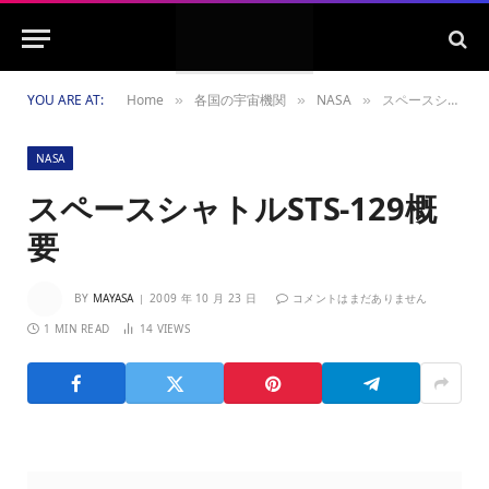
YOU ARE AT:
Home
各国の宇宙機関
NASA
スペースシャトルSTS-129概要
»
»
»
NASA
スペースシャトルSTS-129概
要
BY
MAYASA
2009 年 10 月 23 日
コメントはまだありません
1 MIN READ
14
VIEWS