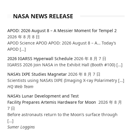
NASA NEWS RELEASE
APOD: 2026 August 8 – A Messier Moment for Tempel 2
2026 年 8 月 8 日
APOD Science APOD APOD: 2026 August 8 – A… Today’s
APOD […]
2026 IGARSS Hyperwall Schedule
2026 年 8 月 7 日
IGARSS 2026 Join NASA in the Exhibit Hall (Booth #100) […]
NASA’s IXPE Studies Magnetar
2026 年 8 月 7 日
Scientists using NASA’s IXPE (Imaging X-ray Polarimetry […]
HQ Web Team
NASA’s Lunar Development and Test
Facility Prepares Artemis Hardware for Moon
2026 年 8 月
7 日
Before astronauts return to the Moon’s surface through
[…]
Sumer Loggins