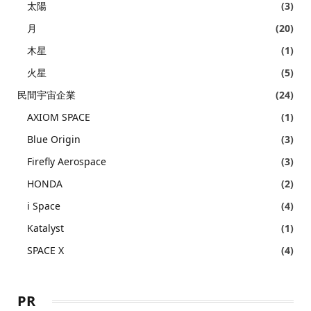
太陽
(3)
月
(20)
木星
(1)
火星
(5)
民間宇宙企業
(24)
AXIOM SPACE
(1)
Blue Origin
(3)
Firefly Aerospace
(3)
HONDA
(2)
i Space
(4)
Katalyst
(1)
SPACE X
(4)
PR