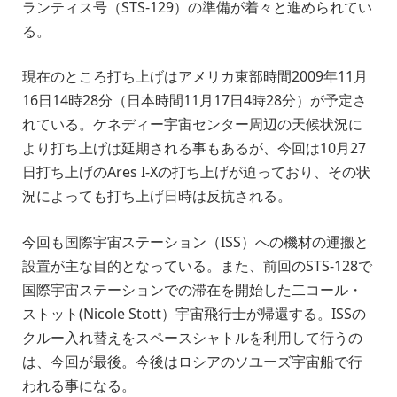
ランティス号（STS-129）の準備が着々と進められてい
る。
現在のところ打ち上げはアメリカ東部時間2009年11月
16日14時28分（日本時間11月17日4時28分）が予定さ
れている。ケネディー宇宙センター周辺の天候状況に
より打ち上げは延期される事もあるが、今回は10月27
日打ち上げのAres I-Xの打ち上げが迫っており、その状
況によっても打ち上げ日時は反抗される。
今回も国際宇宙ステーション（ISS）への機材の運搬と
設置が主な目的となっている。また、前回のSTS-128で
国際宇宙ステーションでの滞在を開始した二コール・
ストット(Nicole Stott）宇宙飛行士が帰還する。ISSの
クルー入れ替えをスペースシャトルを利用して行うの
は、今回が最後。今後はロシアのソユーズ宇宙船で行
われる事になる。