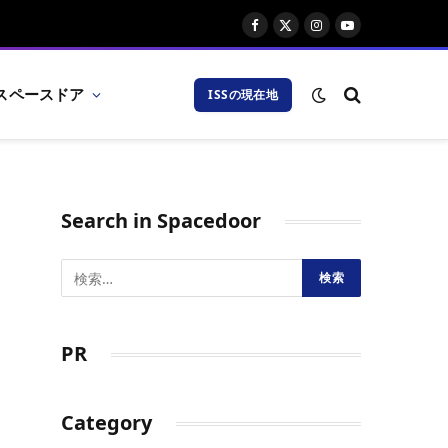
Facebook
X
Instagram
YouTube
(Twitter)
スペースドア
ISSの現在地
Search in Spacedoor
PR
Category