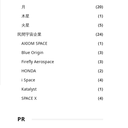
月
(20)
木星
(1)
火星
(5)
民間宇宙企業
(24)
AXIOM SPACE
(1)
Blue Origin
(3)
Firefly Aerospace
(3)
HONDA
(2)
i Space
(4)
Katalyst
(1)
SPACE X
(4)
PR