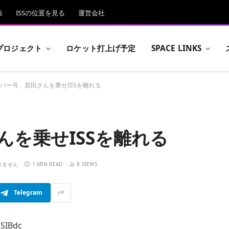
表
ISSの位置を見る
運営会社
プロジェクト
ロケット打上げ予定
SPACE LINKS
バー号、若田さんを乗せISSを離れる
んを乗せISSを離れる
りません
1 MIN READ
8
VIEWS
Telegram
SIBdc