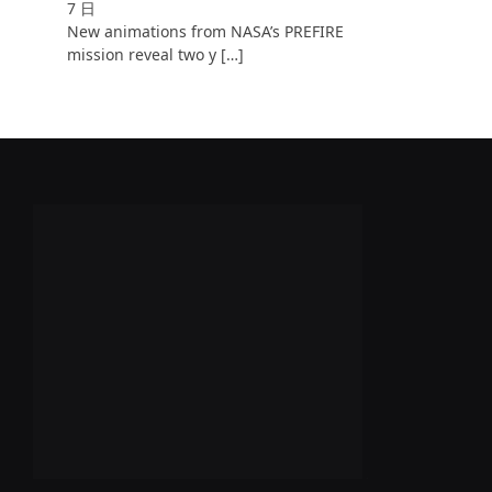
7 日
New animations from NASA’s PREFIRE
mission reveal two y […]