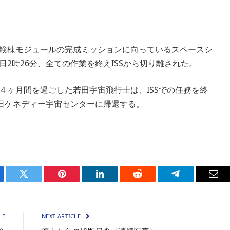
実験棟モジュールの完成ミッションに向っているスペースシ
29日2時26分、全ての作業を終えISSから切り離された。
そ４ヶ月間を過ごした若田宇宙飛行士は、ISSでの任務を終
日ケネディー宇宙センターに帰還する。
ebook
Twitter
Pinterest
LinkedIn
Reddit
Telegram
Ema
LE
NEXT ARTICLE