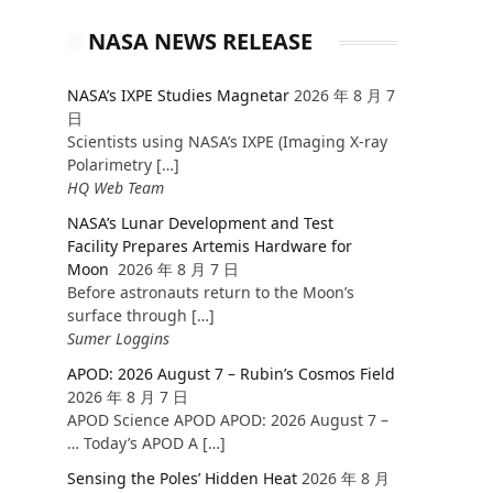
NASA NEWS RELEASE
NASA’s IXPE Studies Magnetar
2026 年 8 月 7
日
Scientists using NASA’s IXPE (Imaging X-ray
Polarimetry […]
HQ Web Team
NASA’s Lunar Development and Test
Facility Prepares Artemis Hardware for
Moon
2026 年 8 月 7 日
Before astronauts return to the Moon’s
surface through […]
Sumer Loggins
APOD: 2026 August 7 – Rubin’s Cosmos Field
2026 年 8 月 7 日
APOD Science APOD APOD: 2026 August 7 –
… Today’s APOD A […]
Sensing the Poles’ Hidden Heat
2026 年 8 月