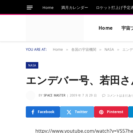
Home
満月カレンダー
ロケット打上げ予定
Home
宇宙
YOU ARE AT:
Home
各国の宇宙機関
NASA
エンデ
»
»
»
NASA
エンデバー号、若田さ
BY
SPACE MASTER
2009 年 7 月 29 日
コメントはまだあ
Facebook
Twitter
Pinterest
httpv://www.youtube.com/watch?v=VS57he