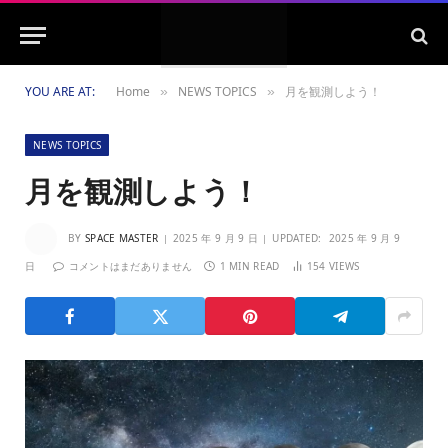
YOU ARE AT:
Home
NEWS TOPICS
月を観測しよう！
»
»
NEWS TOPICS
月を観測しよう！
BY
SPACE MASTER
2025 年 9 月 9 日
UPDATED:
2025 年 9 月 9
日
コメントはまだありません
1 MIN READ
154
VIEWS