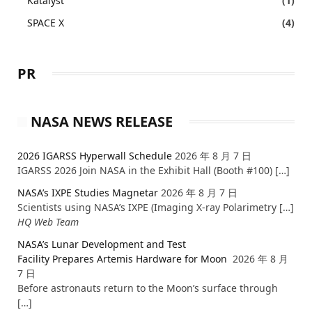
Katalyst
(1)
SPACE X
(4)
PR
NASA NEWS RELEASE
2026 IGARSS Hyperwall Schedule
2026 年 8 月 7 日
IGARSS 2026 Join NASA in the Exhibit Hall (Booth #100) […]
NASA’s IXPE Studies Magnetar
2026 年 8 月 7 日
Scientists using NASA’s IXPE (Imaging X-ray Polarimetry […]
HQ Web Team
NASA’s Lunar Development and Test
Facility Prepares Artemis Hardware for Moon
2026 年 8 月
7 日
Before astronauts return to the Moon’s surface through
[…]