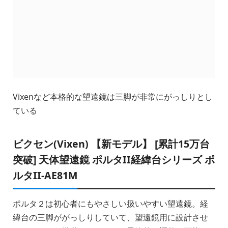
Vixenなど本格的な望遠鏡は三脚が非常にがっしりとし
ている
ビクセン(Vixen) 【新モデル】 [累計15万台
突破] 天体望遠鏡 ポルタII経緯台シリーズ ポ
ルタII-AE81M
ポルタ２は初心者にもやさしい扱いやすい望遠鏡。経
緯台の三脚ががっしりしていて、望遠鏡用に設計させ