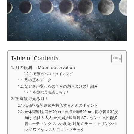
Table of Contents
月の観測 -Moon observation
観察のベストタイミング
月の基本データ
なぜ形が変わるの？月の満ち欠けの仕組み
特別な月も楽しもう！
望遠鏡で見る月！
低価格な望遠鏡を購入するときのポイント
天体望遠鏡 口径70mm 焦点距離500mm 初心者＆家族
向け 子供＆大人 天文屈折望遠鏡 AZマウント 高性能多
層コーティング スマホ対応 対角ミラー キャリングバ
ッグ ワイヤレスリモコン ブラック