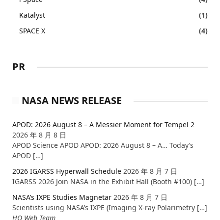
Katalyst
(1)
SPACE X
(4)
PR
NASA NEWS RELEASE
APOD: 2026 August 8 – A Messier Moment for Tempel 2
2026 年 8 月 8 日
APOD Science APOD APOD: 2026 August 8 – A… Today’s
APOD […]
2026 IGARSS Hyperwall Schedule
2026 年 8 月 7 日
IGARSS 2026 Join NASA in the Exhibit Hall (Booth #100) […]
NASA’s IXPE Studies Magnetar
2026 年 8 月 7 日
Scientists using NASA’s IXPE (Imaging X-ray Polarimetry […]
HQ Web Team