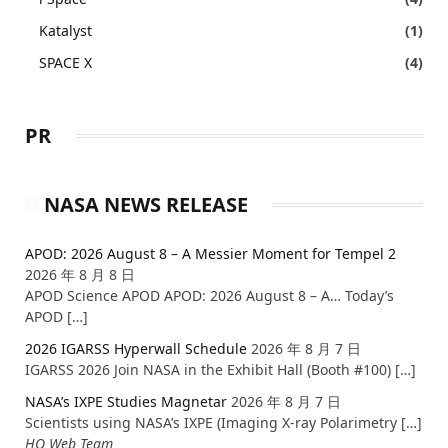
Katalyst
(1)
SPACE X
(4)
PR
NASA NEWS RELEASE
APOD: 2026 August 8 – A Messier Moment for Tempel 2
2026 年 8 月 8 日
APOD Science APOD APOD: 2026 August 8 – A… Today’s
APOD […]
2026 IGARSS Hyperwall Schedule
2026 年 8 月 7 日
IGARSS 2026 Join NASA in the Exhibit Hall (Booth #100) […]
NASA’s IXPE Studies Magnetar
2026 年 8 月 7 日
Scientists using NASA’s IXPE (Imaging X-ray Polarimetry […]
HQ Web Team