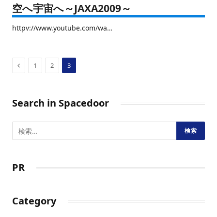
空へ宇宙へ～JAXA2009～
httpv://www.youtube.com/wa…
Previous
1
2
3
Search in Spacedoor
PR
Category