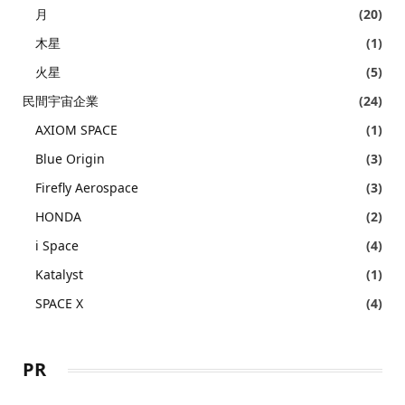
月
(20)
木星
(1)
火星
(5)
民間宇宙企業
(24)
AXIOM SPACE
(1)
Blue Origin
(3)
Firefly Aerospace
(3)
HONDA
(2)
i Space
(4)
Katalyst
(1)
SPACE X
(4)
PR