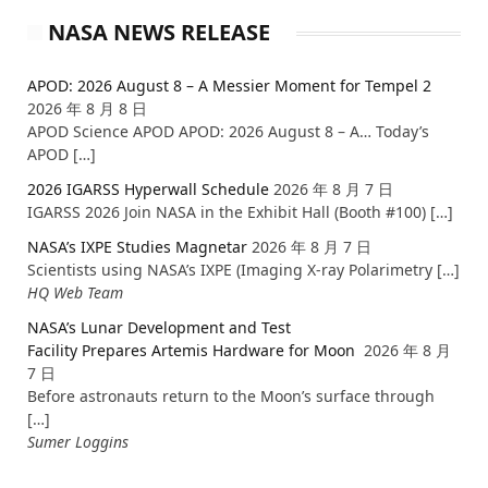
NASA NEWS RELEASE
APOD: 2026 August 8 – A Messier Moment for Tempel 2
2026 年 8 月 8 日
APOD Science APOD APOD: 2026 August 8 – A… Today’s
APOD […]
2026 IGARSS Hyperwall Schedule
2026 年 8 月 7 日
IGARSS 2026 Join NASA in the Exhibit Hall (Booth #100) […]
NASA’s IXPE Studies Magnetar
2026 年 8 月 7 日
Scientists using NASA’s IXPE (Imaging X-ray Polarimetry […]
HQ Web Team
NASA’s Lunar Development and Test
Facility Prepares Artemis Hardware for Moon
2026 年 8 月
7 日
Before astronauts return to the Moon’s surface through
[…]
Sumer Loggins