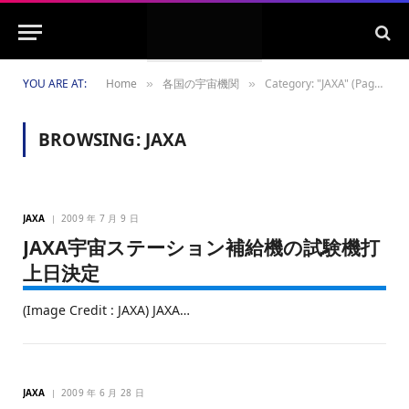
YOU ARE AT:
Home
各国の宇宙機関
Category: "JAXA" (Page 3)
»
»
BROWSING:
JAXA
JAXA
2009 年 7 月 9 日
JAXA宇宙ステーション補給機の試験機打
上日決定
(Image Credit : JAXA) JAXA…
JAXA
2009 年 6 月 28 日