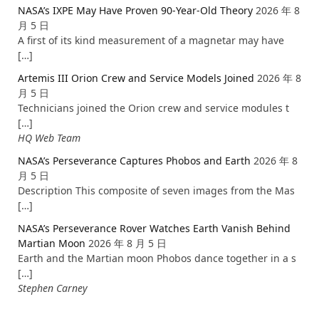
NASA’s IXPE May Have Proven 90-Year-Old Theory
2026 年 8
月 5 日
A first of its kind measurement of a magnetar may have
[…]
Artemis III Orion Crew and Service Models Joined
2026 年 8
月 5 日
Technicians joined the Orion crew and service modules t
[…]
HQ Web Team
NASA’s Perseverance Captures Phobos and Earth
2026 年 8
月 5 日
Description This composite of seven images from the Mas
[…]
NASA’s Perseverance Rover Watches Earth Vanish Behind
Martian Moon
2026 年 8 月 5 日
Earth and the Martian moon Phobos dance together in a s
[…]
Stephen Carney