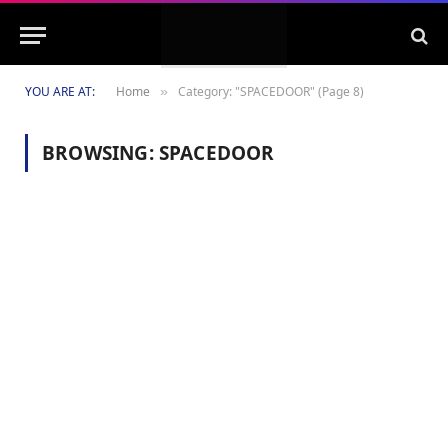
YOU ARE AT:
Home
Category: "SPACEDOOR" (Page 8)
»
BROWSING:
SPACEDOOR