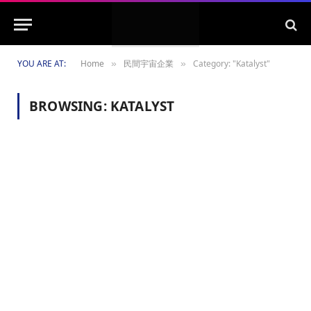
YOU ARE AT:
Home
民間宇宙企業
Category: "Katalyst"
»
»
BROWSING:
KATALYST