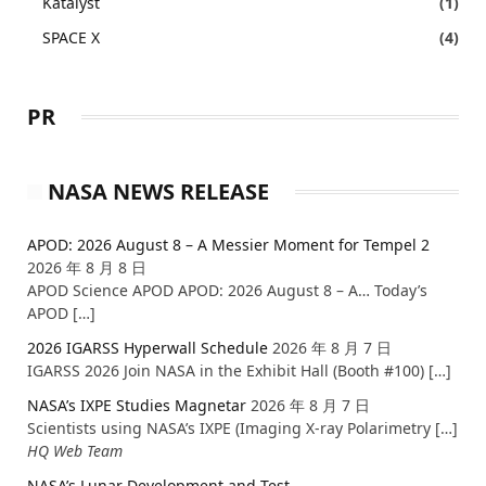
Katalyst
(1)
SPACE X
(4)
PR
NASA NEWS RELEASE
APOD: 2026 August 8 – A Messier Moment for Tempel 2
2026 年 8 月 8 日
APOD Science APOD APOD: 2026 August 8 – A… Today’s
APOD […]
2026 IGARSS Hyperwall Schedule
2026 年 8 月 7 日
IGARSS 2026 Join NASA in the Exhibit Hall (Booth #100) […]
NASA’s IXPE Studies Magnetar
2026 年 8 月 7 日
Scientists using NASA’s IXPE (Imaging X-ray Polarimetry […]
HQ Web Team
NASA’s Lunar Development and Test